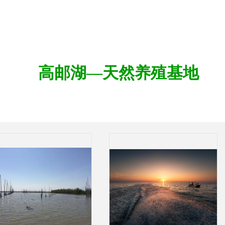
高邮湖—天然养殖基地